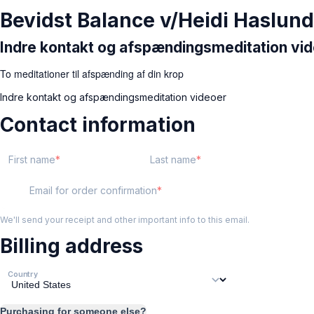
Bevidst Balance v/Heidi Haslund
Indre kontakt og afspændingsmeditation vi
To meditationer til afspænding af din krop
Indre kontakt og afspændingsmeditation videoer
Contact information
First name
Last name
Email for order confirmation
We'll send your receipt and other important info to this email.
Billing address
Country
Purchasing for someone else?