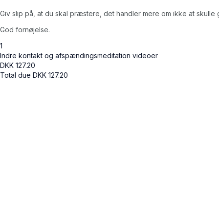
Giv slip på, at du skal præstere, det handler mere om ikke at skul
God fornøjelse.
1
Indre kontakt og afspændingsmeditation videoer
DKK
127.20
Total due
DKK
127.20
Cancel
Submit