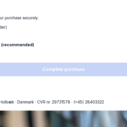
our purchase securely.
der)
l
(recommended)
Complete purchase
 Holbæk
·
Denmark
·
CVR nr. 29731578
·
(+45) 28403322