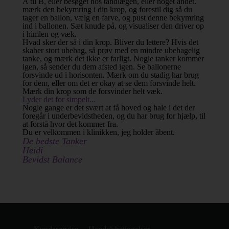
A til B, eller besøget hos tandlægen, eller noget andet.
mærk den bekymring i din krop, og forestil dig så du
tager en ballon, vælg en farve, og pust denne bekymring
ind i ballonen. Sæt knude på, og visualiser den driver op
i himlen og væk.
Hvad sker der så i din krop. Bliver du lettere? Hvis det
skaber stort ubehag, så prøv med en mindre ubehagelig
tanke, og mærk det ikke er farligt. Nogle tanker kommer
igen, så sender du dem afsted igen. Se ballonerne
forsvinde ud i horisonten. Mærk om du stadig har brug
for dem, eller om det er okay at se dem forsvinde helt.
Mærk din krop som de forsvinder helt væk.
Lyder det for simpelt...
Nogle gange er det svært at få hoved og hale i det der
foregår i underbevidstheden, og du har brug for hjælp, til
at forstå hvor det kommer fra.
Du er velkommen i klinikken, jeg holder åbent.
De bedste Tanker
Heidi
Bevidst Balance