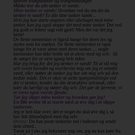
oplever tvangstanker og tvanghandlinger.
Måske tror du alle tanker er sande.
Mine tanker er sande!
Hvordan ved du om det du
tænker er sandt? Er alle dine tanker sande...
Hvis jeg kan starte angsten eller ubehaget med mine
tanker, kan jeg også stoppe det med mine tanker.
Det ved
jeg godt er lettere sagt end gjort! Men det var det jeg
lærte!
De fleste mennesker er ligeså bange for deres lys og
styrke som for mørket. De fleste mennesker er også
bange for at være alene med deres tanker…. nogle
mennesker kan ikke holde ud at
alene med sig selv. Så
de sørger for at være igang hele tiden.
Har jeg brug for, det jeg tænker er sandt! Til at slå mig
selv oveni hovedet og overbevise mig om jeg er mindre
værd, eller støtter de tanker jeg har om mig selv på den
bedste måde. Det er okay at sætte spørgsmålstegn ved
det vi tænker, kender du din destruktive selvsnak, eller
taler du kærligt og støtter dig selv. Det gør de færreste,
vi
er vores egen værste fjende.
Tør jeg slippe mine tanker og hvordan gør jeg?
En lille øvelse til at starte med at øve dig i at slippe
tankerne.
Jeg er helt klar over, det er noget du skal øve dig i, så
hav lidt tålmodighed med dig selv.
Øvelse:
Du kan puste tankerne ind i balloner og sende
dem afsted..
Tænk på f.eks jeg bekymrer mig om, jeg nu kan køre fra