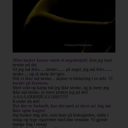
Mine tanker kunne starte et angstanfald
,
hvis jeg bare
tænkte på det.
Så jeg må
ikke
.
.... tænke....... på angst, jeg må
ikke
.
......
tænke.... og så skete det igen.
Når vi
ikke
må tænke... skaber vi blokering i os selv.
Vi
træder på bremsen.
Med vold og kamp må jeg ikke tænke, og jo mere jeg
ikke må tænke, jo mere tænker jeg på det!
AAAAARRRRGGGHH!!!!!!
Kender du det!
Det der er forbudt, har det med at styre os! Jeg må
ikke spise kagen!
Jeg husker mig selv, som barn på kirkegården, sidde i
smug og ryge cigarretter med min veninde. Vi gjorde
mange ting i smug!