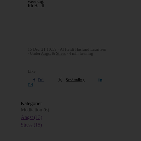
være dig.
Kh Heidi
15 Dec '21 10:59
Af Heidi Haslund Lauritsen
Under
Angst
&
Stress
4 min læsning
Like
Del
Send indlæg
Del
Kategorier
Meditation
(6)
Angst
(13)
Stress
(15)