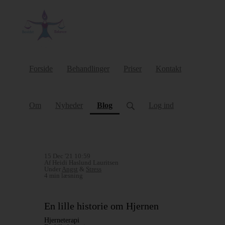
Forside
Behandlinger
Priser
Kontakt
(current)
Om
Nyheder
Blog
Log ind
15 Dec '21 10:59
Af Heidi Haslund Lauritsen
Under
Angst
&
Stress
4 min læsning
En lille historie om Hjernen
Hjerneterapi