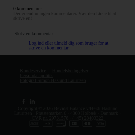
0 kommentarer
Der er endnu ingen kommentarer. Vær den første til at
skrive en!
Skriv en kommentar
Log ind eller tilmeld dig som bruger for at
skrive en kommentar
Kundeservice
Handelsbetingelser
Persondatapolitik
Fotograf Simon Haslund Lauritsen
Copyright © 2026
Bevidst Balance v/Heidi Haslund
Lauritsen
·
Præstemarken 6
·
4300 Holbæk
·
Danmark
·
CVR nr. 29731578
·
(+45) 28403322