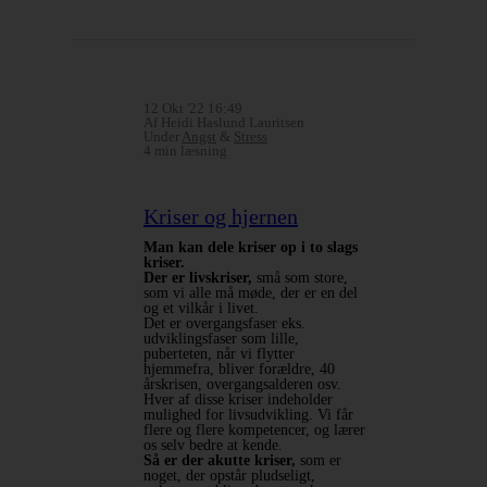
12 Okt '22 16:49
Af Heidi Haslund Lauritsen
Under
Angst
&
Stress
4 min læsning
Kriser og hjernen
Man kan dele kriser op i to slags
kriser.
Der er livskriser,
små som store,
som vi alle må møde, der er en del
og et vilkår i livet.
Det er overgangsfaser eks.
udviklingsfaser som lille,
puberteten, når vi flytter
hjemmefra, bliver forældre, 40
årskrisen, overgangsalderen osv.
Hver af disse kriser indeholder
mulighed for livsudvikling. Vi får
flere og flere kompetencer, og lærer
os selv bedre at kende.
Så er der akutte kriser,
som er
noget, der opstår pludseligt,