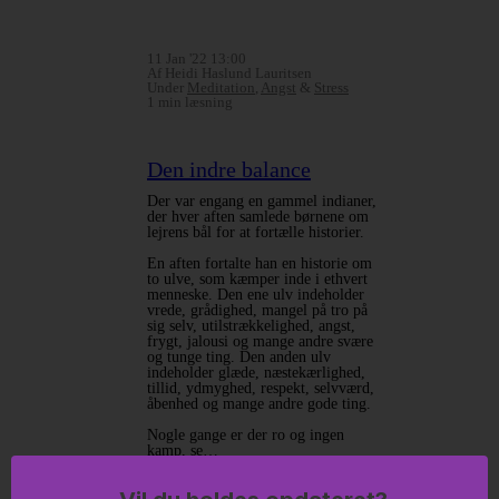
11 Jan '22 13:00
Af Heidi Haslund Lauritsen
Under
Meditation
,
Angst
&
Stress
1 min læsning
Den indre balance
Der var engang en gammel indianer,
der hver aften samlede børnene om
lejrens bål for at fortælle historier.
En aften fortalte han en historie om
to ulve, som kæmper inde i ethvert
menneske. Den ene ulv indeholder
vrede, grådighed, mangel på tro på
sig selv, utilstrækkelighed, angst,
frygt, jalousi og mange andre svære
og tunge ting. Den anden ulv
indeholder glæde, næstekærlighed,
tillid, ydmyghed, respekt, selvværd,
åbenhed og mange andre gode ting.
Nogle gange er der ro og ingen
kamp, se…
Læs mere…