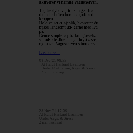
aktiverer vi nemlig vagusnerven.
Tag tre dybe vejrtrækninger, hvor
du lader luften komme godt ned i
kroppen.
Hold vejret et øjeblik, hvorefter du
puster langsomt ud- gerne med lyd
på.
Denne simple vejrtrækningsøvelse
vil udspile dine lunger, brystkasse,
og mave. Vagusnerven stimuleres …
Læs mere…
08 Dec '21 08:33
Af Heidi Haslund Lauritsen
Under
Meditation
,
Angst
&
Stress
2 min læsning
28 Nov '21 17:59
Af Heidi Haslund Lauritsen
Under
Angst
&
Stress
2 min læsning