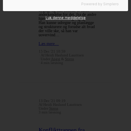
universiteter langt borte
Powered by
Simplero
Hjernen vidste godt selv, han var
dygtig, og han elskede at høste
anderkendelse for det, fra de andre
Luk denne meddelelse
hjerner. Han følte sig vigtig.
Han kunne udregne og planlægge
og strukturere og forudse alt hvad
der ville ske, så han var
uovervind…
Læs mere…
15 Dec '21 10:59
Af Heidi Haslund Lauritsen
Under
Angst
&
Stress
4 min læsning
13 Dec '21 09:19
Af Heidi Haslund Lauritsen
Under
Stress
3 min læsning
Konflikttrappen fra