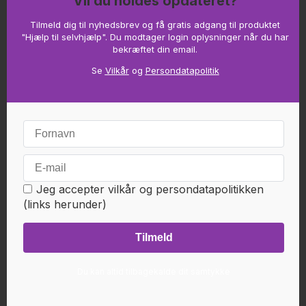
Vil du holdes opdateret?
11 Jan '22 13:00
Af Heidi Haslund Lauritsen
Tilmeld dig til nyhedsbrev og få gratis adgang til produktet
Under
Meditation
,
Angst
&
Stress
1 min læsning
"Hjælp til selvhjælp". Du modtager login oplysninger når du har
bekræftet din email.
Se
Vilkår
og
Persondatapolitik
15 Dec '21 10:59
Af Heidi Haslund Lauritsen
Under
Angst
&
Stress
4 min læsning
Jeg accepter vilkår og persondatapolitikken
En lille historie om
(links herunder)
Hjernen
Hjerneterapi
En lille historie.
Der var engang en tænkehjerne som
var så prægtig og dygtig, at alle
Du kan altid tilbagekalde dit samtykke
andre hjerner så op til ham og gerne
ville være ligesom ham.
Han talte, og sagde alle de rigtige
ting, og var lærd inde på de store