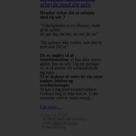
arbejde med sig selv
Hvorfor virker det at arbejde
med sig selv ?
"Virkeligheden er en illusion, skabt
af de tanker
du gør dig om det, du tror du ser"
"Du oplever ikke verden, som den er,
men som DU er"
Du er nøglen til al
transformation,
vi kan ikke ændre
andre, kun os selv. Og det pudsige
er, at så ændrer dit verdensbillede
sig også.
Vi er skabere af vores liv via vores
tanker, følelser og
overbevisninger.
Vi kan i dag med kvantefysikken
forklare ting vi ikke kan se. F.eks.
udsender enhver tanke energi…
Læs mere…
12 Jan '23 17:15
Af Heidi Haslund Lauritsen
Under
Angst
&
Stress
4 min læsning