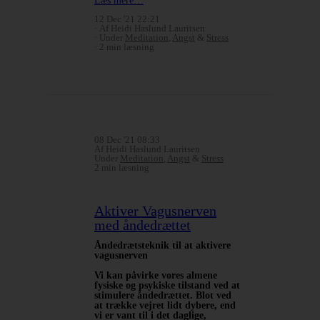
Læs mere…
12 Dec '21 22:21
Af Heidi Haslund Lauritsen
Under
Meditation
,
Angst
&
Stress
2 min læsning
08 Dec '21 08:33
Af Heidi Haslund Lauritsen
Under
Meditation
,
Angst
&
Stress
2 min læsning
Aktiver Vagusnerven
med åndedrættet
Åndedrætsteknik til at aktivere
vagusnerven
Vi kan påvirke vores almene
fysiske og psykiske tilstand ved at
stimulere åndedrættet. Blot ved
at trække vejret lidt dybere, end
vi er vant til i det daglige,