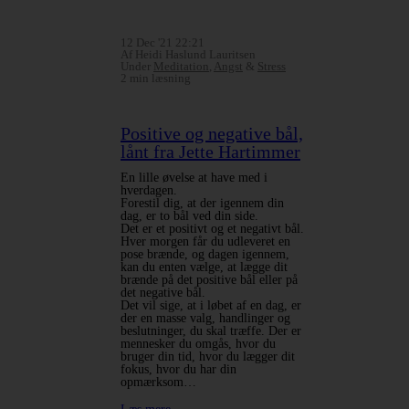
12 Dec '21 22:21
Af Heidi Haslund Lauritsen
Under
Meditation
,
Angst
&
Stress
2 min læsning
Positive og negative bål,
lånt fra Jette Hartimmer
En lille øvelse at have med i
hverdagen.
Forestil dig, at der igennem din
dag, er to bål ved din side.
Det er et positivt og et negativt bål.
Hver morgen får du udleveret en
pose brænde, og dagen igennem,
kan du enten vælge, at lægge dit
brænde på det positive bål eller på
det negative bål.
Det vil sige, at i løbet af en dag, er
der en masse valg, handlinger og
beslutninger, du skal træffe. Der er
mennesker du omgås, hvor du
bruger din tid, hvor du lægger dit
fokus, hvor du har din
opmærksom…