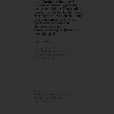
træffe hurtige beslutninger i
pressede situationer, og handle
hurtigt ved ulykker. Den handler
også ud fra det, den kender, gamle
erfaringer om, hvad du skal undgå,
fordi den handler ud fra frygt,
overlevelse og sikkerhed.
Den er en skide god
konsekvensberegner 😁 men har
ikke adgang til …
Læs mere…
22 Sep '22 08:25
Af Heidi Haslund Lauritsen
Under
Angst
&
Stress
3 min læsning
19 Jan '22 15:08
Af Heidi Haslund Lauritsen
Under
Angst
&
Stress
3 min læsning