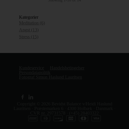
Showing 1-10 of 14
Kategorier
Meditation
(6)
Angst
(13)
Stress
(15)
Kundeservice
Handelsbetingelser
Persondatapolitik
Fotograf Simon Haslund Lauritsen
Copyright © 2026
Bevidst Balance v/Heidi Haslund
Lauritsen
·
Præstemarken 6
·
4300 Holbæk
·
Danmark
·
CVR nr. 29731578
·
(+45) 28403322