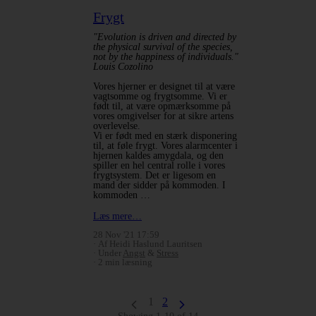
Frygt
"Evolution is driven and directed by
the physical survival of the species,
not by the happiness of individuals."
Louis Cozolino
Vores hjerner er designet til at være
vagtsomme og frygtsomme. Vi er
født til, at være opmærksomme på
vores omgivelser for at sikre artens
overlevelse.
Vi er født med en stærk disponering
til, at føle frygt. Vores alarmcenter i
hjernen kaldes amygdala, og den
spiller en hel central rolle i vores
frygtsystem. Det er ligesom en
mand der sidder på kommoden. I
kommoden …
Læs mere…
28 Nov '21 17:59
Af Heidi Haslund Lauritsen
Under
Angst
&
Stress
2 min læsning
1
2