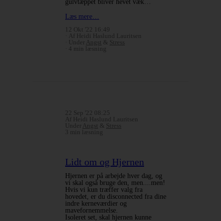
gulvtæppet bliver hevet væk…
Læs mere…
12 Okt '22 16:49
Af Heidi Haslund Lauritsen
Under
Angst
&
Stress
4 min læsning
22 Sep '22 08:25
Af Heidi Haslund Lauritsen
Under
Angst
&
Stress
3 min læsning
Lidt om og Hjernen
Hjernen er på arbejde hver dag, og
vi skal også bruge den, men....men!
Hvis vi kun træffer valg fra
hovedet, er du disconnected fra dine
indre kerneværdier og
mavefornemmelse.
Isoleret set, skal hjernen kunne