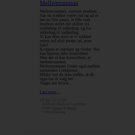
Mellemrummet
Mellemrummet, rummet imellem....
Når du trækker vejret ind og ud er
der en lille pause, et lille rum
imellem stedet der skifter fra
indånding til udånding, og fra
udånding til indånding.
Vi kan ikke styre at vi trækker
vejret ind eller puster ud, prøv
bare!
Kroppen er stærkest og vinder. Her
kan hjernen ikke kontrollere.
Men det vi kan kontrollere, er
mellemrummet.
Mellemrummet findes også mellem
mennesker i relationer.
Måske ved du ikke endnu, at du
også har et valg her.
Valget om hvord…
Læs mere…
19 Jan '22 15:08
Af Heidi Haslund Lauritsen
Under
Angst
&
Stress
3 min læsning