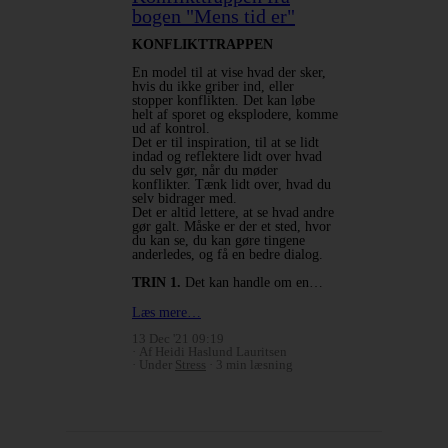
bogen "Mens tid er"
KONFLIKTTRAPPEN
En model til at vise hvad der sker,
hvis du ikke griber ind, eller
stopper konflikten. Det kan løbe
helt af sporet og eksplodere, komme
ud af kontrol.
Det er til inspiration, til at se lidt
indad og reflektere lidt over hvad
du selv gør, når du møder
konflikter. Tænk lidt over, hvad du
selv bidrager med.
Det er altid lettere, at se hvad andre
gør galt. Måske er der et sted, hvor
du kan se, du kan gøre tingene
anderledes, og få en bedre dialog.
TRIN 1.
Det kan handle om en…
Læs mere…
13 Dec '21 09:19
Af Heidi Haslund Lauritsen
Under
Stress
3 min læsning